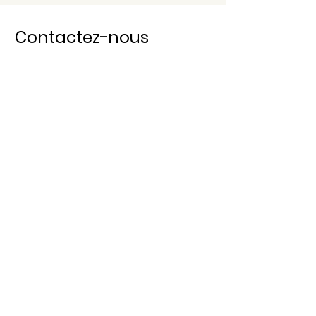
Contactez-nous
Prénom
Nom
E-mail
Objet
Message