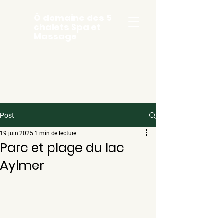
Ô domaine des 5
chalets Spa et
Massage
Post
19 juin 2025
1 min de lecture
Parc et plage du lac
Aylmer