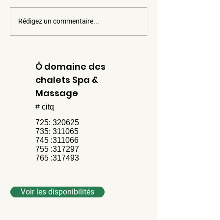
Rédigez un commentaire...
La rivière Saint-
Parc des loisirs
François
Saint-gérard
Ô domaine des
chalets Spa &
Massage
# citq
725: 320625
735: 311065
745 :311066
755 :317297
765 :317493
Voir les disponibilités