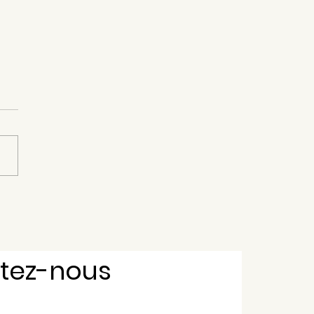
 des loisirs de Saint-
rd
tez-nous