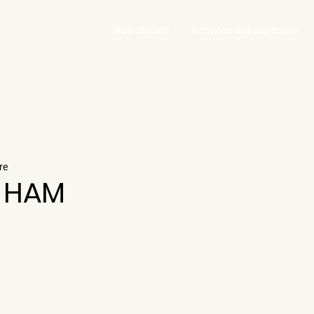
Nos chalets
Activités aux alentours
re
 HAM