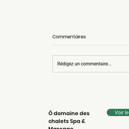
Mariage en Estrie
Commentaires
Nous vous invitons à envisager de
célébrer votre mariage à Weedon,
où vous et vos invités pourrez
Rédigez un commentaire...
profiter d'une expérience
mémorable dans un cadre
pittoresque. Quoi de mieux Nous
disposons de cinq ch
Voir l
Ô domaine des
chalets Spa &
Massage