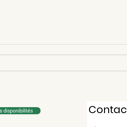
La rivière Saint-François
Parc
géra
Contac
es disponibilités