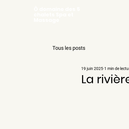
Ô domaine des 5
chalets Spa et
Massage
Tous les posts
19 juin 2025
1 min de lectu
La riviè