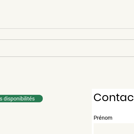
Parc des loisirs de Saint-
Sent
gérard
moto
de l
Contac
es disponibilités
Prénom