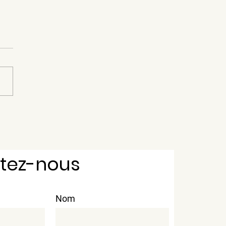
iers de VTT et
neiges juste au bout
a rue
tez-nous
Nom