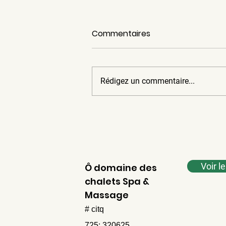
Mariage en Estrie
Commentaires
Nous vous invitons à envisager de
célébrer votre mariage à Weedon,
où vous et vos invités pourrez
Rédigez un commentaire...
profiter d'une expérience
mémorable dans un cadre
pittoresque. Quoi de mieux Nous
disposons de cinq ch
Voir l
Ô domaine des
chalets Spa &
Massage
# citq
725: 320625