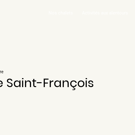
Nos chalets
Activités aux alentours
re
re Saint-François