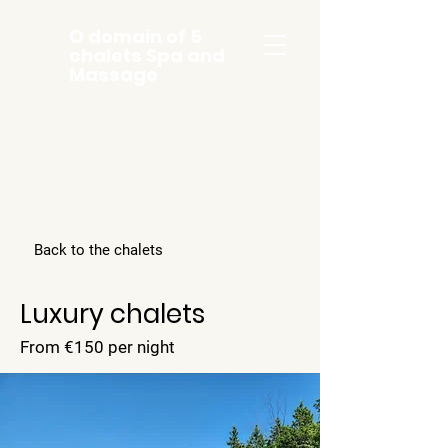
O domain of 5
chalets Spa and
Massage
Back to the chalets
Luxury chalets
From €150 per night