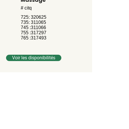
# citq
725: 320625
735: 311065
745 :311066
755 :317297
765 :317493
Voir les disponibilités
Contactez-nous
Prénom
Nom