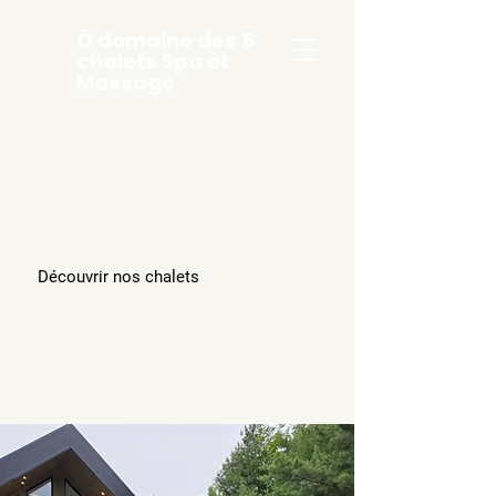
Ô domaine des 5
chalets Spa et
Massage
Découvrir nos chalets