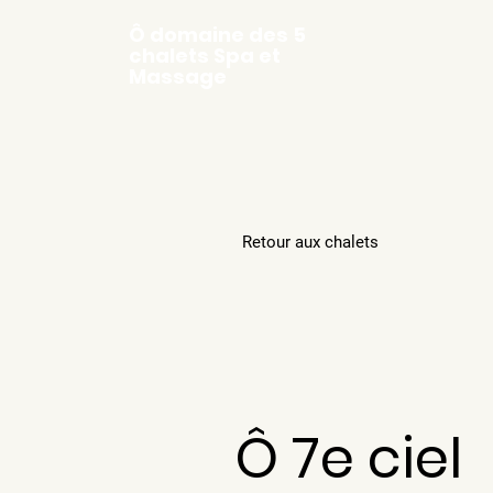
Ô domaine des 5
chalets Spa et
Massage
Retour aux chalets
Ô 7e ciel