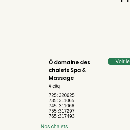
Voir l
Ô domaine des
chalets Spa &
Massage
# citq
725: 320625
735: 311065
745 :311066
755 :317297
765 :317493
Nos chalets